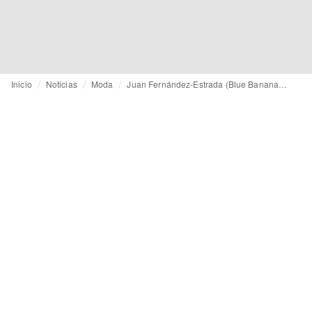
Inicio
Noticias
Moda
Juan Fernández-Estrada (Blue Banana) carga contra la desprotección ante las falsificaciones en España