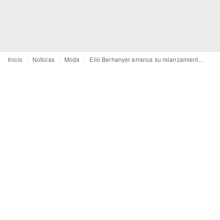
Inicio
Noticias
Moda
Elio Berhanyer arranca su relanzamiento con Sergio de Lázaro (Otrura) como nuevo director creativo