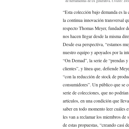
de herramientas de IA generativa.
Credits: Des
“Esta colección bajo demanda es la 
la continua innovación transversal 
respecto Thomas Meyer, fundador de 
nos hacen llegar desde la misma dire
Desde esa perspectiva, “estamos muy 
nuestro equipo y apoyados por la inte
“On Demad”, la serie de “prendas y 
clientes”, y línea que, defiende Mey
“con la reducción de stock de produc
consumidores”. Un público que se co
serie de colecciones, que no podrían 
artículos, en una condición que lleva
saber en todo momento leer cuáles es
les van a reclamar los miembros de s
de estas propuestas, “creando casi de