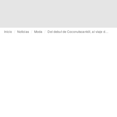
Inicio
Noticias
Moda
Del debut de Coconutscankill, al viaje de Pilar Dalbat y las diferentes versiones de la elegancia atemporal de Roberto Verino y Juanjo Oliva