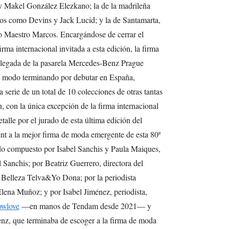
y Makel González Elezkano; la de la madrileña
os como Devins y Jack Lucid; y la de Santamarta,
 Maestro Marcos. Encargándose de cerrar el
rma internacional invitada a esta edición, la firma
egada de la pasarela Mercedes-Benz Prague
e modo terminando por debutar en España,
 serie de un total de 10 colecciones de otras tantas
 con la única excepción de la firma internacional
talle por el jurado de esta última edición del
t a la mejor firma de moda emergente de esta 80ª
 compuesto por Isabel Sanchis y Paula Maiques,
el Sanchis; por Beatriz Guerrero, directora del
Belleza Telva&Yo Dona; por la periodista
Elena Muñoz; y por Isabel Jiménez, periodista,
owlove
—en manos de Tendam desde 2021— y
nz, que terminaba de escoger a la firma de moda