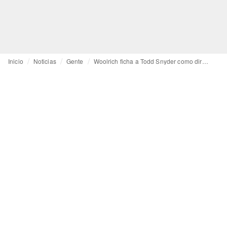
Inicio
Noticias
Gente
Woolrich ficha a Todd Snyder como director creativo de su nueva línea “Black Label”