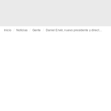
Inicio
Noticias
Gente
Daniel Ervér, nuevo presidente y director ejecutivo del Grupo H&M