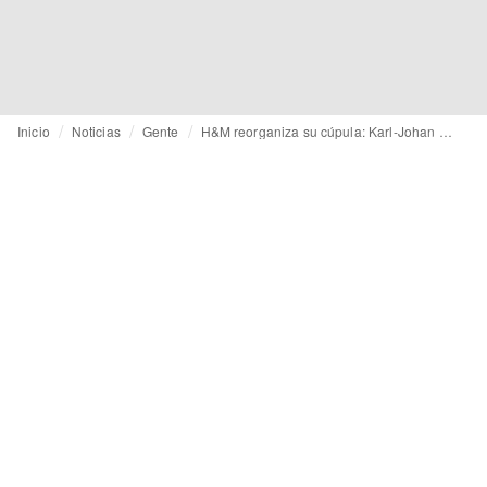
Inicio
Noticias
Gente
H&M reorganiza su cúpula: Karl-Johan Persson abandona el cargo de CEO