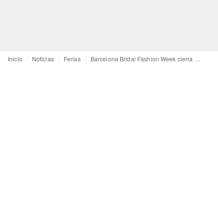
Inicio
Noticias
Ferias
Barcelona Bridal Fashion Week cierra edición creciendo un +7 por ciento en afluencia