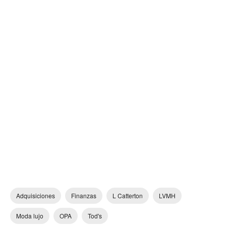
Adquisiciones
Finanzas
L Catterton
LVMH
Moda lujo
OPA
Tod's