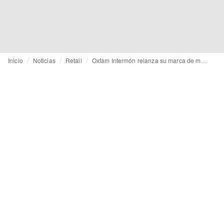
Inicio
Noticias
Retail
Oxfam Intermón relanza su marca de moda y estrena concepto de tienda en Barcelona