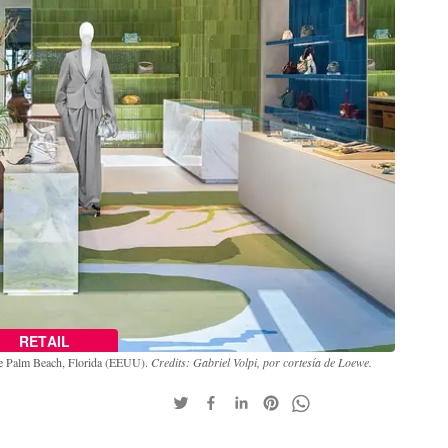
RETAIL
 de Palm Beach, Florida (EEUU).
Credits: Gabriel Volpi, por cortesía de Loewe.