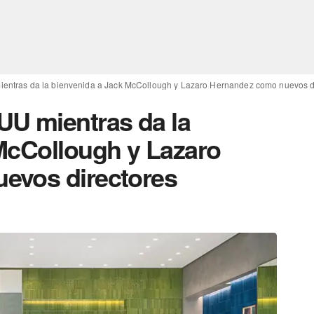
ntras da la bienvenida a Jack McCollough y Lazaro Hernandez como nuevos di
U mientras da la
McCollough y Lazaro
evos directores