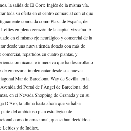
s, la salida de El Corte Inglés de la misma vía,
ar toda su oferta en el centro comercial con el que
 antiguamente conocida como Plaza de España; del
 Lefties en pleno corazón de la capital vizcaína. A
tuado en el mismo eje neurálgico y comercial de la
erar desde una nueva tienda dotada con más de
 comercial, repartidos en cuatro plantas, y
eriencia omnicanal e inmersiva que ha desarrollado
do de empezar a implementar desde sus nuevas
Diagonal Mar de Barcelona, Way de Sevilla, en la
 Avenida del Portal de l’Àngel de Barcelona, del
lmas, en el Nevada Shopping de Granada y en su
atja D’Aro, la última hasta ahora que se había
arte del ambicioso plan estratégico de
acional como internacional, que se han decidido a
e Lefties y de Inditex.