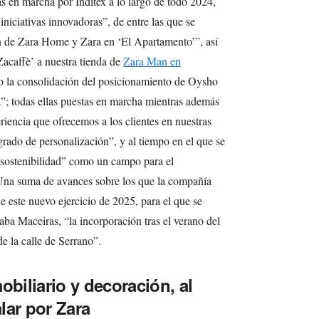
as en marcha por Inditex a lo largo de todo 2024,
niciativas innovadoras”, de entre las que se
n de Zara Home y Zara en ‘El Apartamento’”, así
acaffè’ a nuestra tienda de
Zara Man en
 o la consolidación del posicionamiento de Oysho
; todas ellas puestas en marcha mientras además
iencia que ofrecemos a los clientes en nuestras
grado de personalización”, y al tiempo en el que se
 sostenibilidad” como un campo para el
 Una suma de avances sobre los que la compañía
e este nuevo ejercicio de 2025, para el que se
ba Maceiras, “la incorporación tras el verano del
e la calle de Serrano”.
iliario y decoración, al
lar por Zara