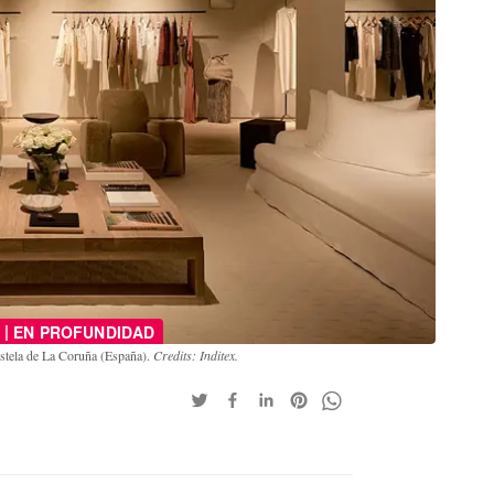
|
EN PROFUNDIDAD
ostela de La Coruña (España).
Credits: Inditex.