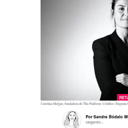
RET
Carolina Melgar, fundadora de The Platform. Créditos: Eugeni
Por Sandra Bódalo 
cargando...