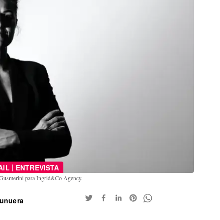
|
AIL
ENTREVISTA
a Gusmerini para Ingrid&Co Agency.
Munuera