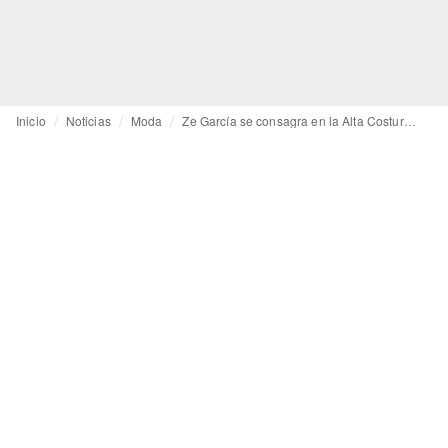
Inicio
Noticias
Moda
Ze García se consagra en la Alta Costura con un desfile en el Museo Balenciaga