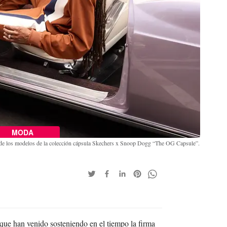
MODA
de los modelos de la colección cápsula Skechers x Snoop Dogg “The OG Capsule”.
ue han venido sosteniendo en el tiempo la firma