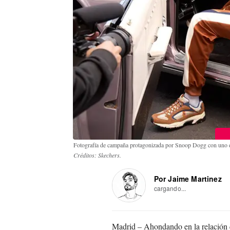
Fotografía de campaña protagonizada por Snoop Dogg con uno 
Créditos: Skechers.
Por Jaime Martinez
cargando...
Madrid – Ahondando en la relación q