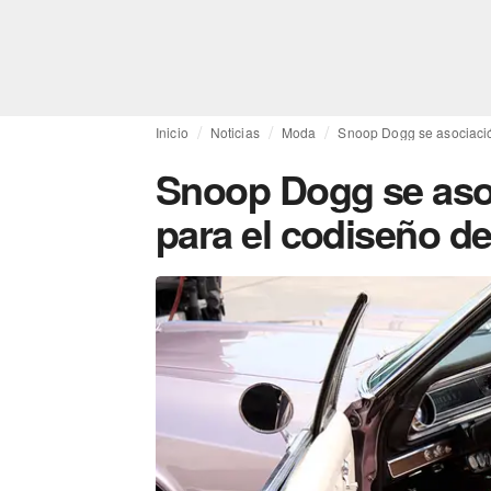
Inicio
Noticias
Moda
Snoop Dogg se asociació
Snoop Dogg se aso
para el codiseño d