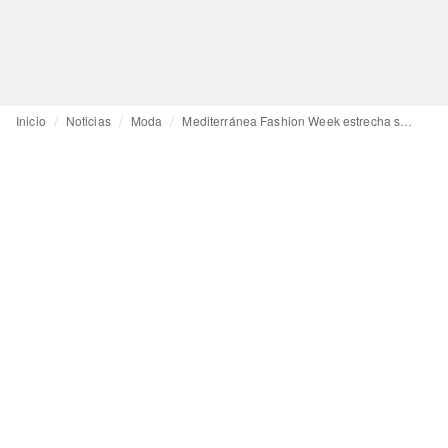
Inicio
Noticias
Moda
Mediterránea Fashion Week estrecha sus lazos con Rusia, y regresará a Valencia en septiembre