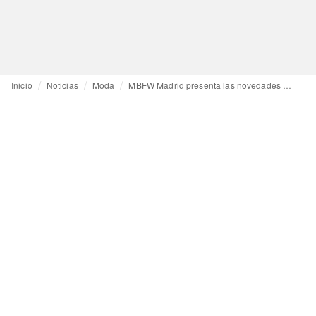
Inicio
Noticias
Moda
MBFW Madrid presenta las novedades de su próxima edición: del adiós a Inditex y L’Oréal, a la bienvenida de sus nuevos premios