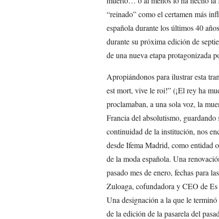
muerto… o al menos lo ha hecho l
“reinado” como el certamen más infl
española durante los últimos 40 añ
durante su próxima edición de septie
de una nueva etapa protagonizada p
Apropiándonos para ilustrar esta tran
est mort, vive le roi!” (¡El rey ha mu
proclamaban, a una sola voz, la mue
Francia del absolutismo, guardando s
continuidad de la institución, nos e
desde Ifema Madrid, como entidad or
de la moda española. Una renovació
pasado mes de enero, fechas para las
Zuloaga, cofundadora y CEO de Es F
Una designación a la que le terminó 
de la edición de la pasarela del pas