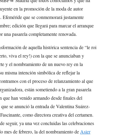
a MBFW Madrid que todos conocíamos y que ha
uyente en la promoción de la moda de autor
os. Efeméride que se conmemorará justamente
mbre; edición que llegará para marcar el arranque
or una pasarela completamente renovada.
sformación de aquella histórica sentencia de “le roi
erto, viva el rey!) con la que se anunciaban y
rte y el nombramiento de un nuevo rey en la
u misma intención simbólica de reflejar la
ncontramos con el proceso de relanzamiento al que
ganizadora, están sometiendo a la gran pasarela
n que han venido armando desde finales del
 que se anunció la entrada de Valentina Suárez-
ascinante, como directora creativa del certamen.
de seguir, ya una vez concluidas las celebraciones
ado mes de febrero, la del nombramiento de
Asier