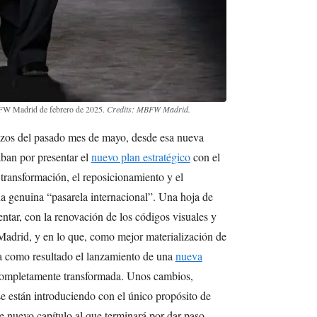
BFW Madrid de febrero de 2025.
Credits: MBFW Madrid.
nzos del pasado mes de mayo, desde esa nueva
an por presentar el
nuevo plan estratégico
con el
 transformación, el reposicionamiento y el
 genuina “pasarela internacional”. Una hoja de
tar, con la renovación de los códigos visuales y
adrid, y en lo que, como mejor materialización de
a como resultado el lanzamiento de una
nueva
completamente transformada. Unos cambios,
e están introduciendo con el único propósito de
te nuevo capítulo al que terminará por dar paso