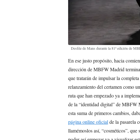
Desfile de Mans durante la 81ª edición de M
En ese justo propósito, hacia comie
dirección de MBFW Madrid terminab
que tratarán de impulsar la completa
relanzamiento del certamen como una
ruta que han empezado ya a implemen
de la “identidad digital” de MBFW M
esta suma de primeros cambios, dab
página online oficial
de la pasarela 
llamémoslos así, “cosméticos”, que s
poder así empezar ya a visualizar es