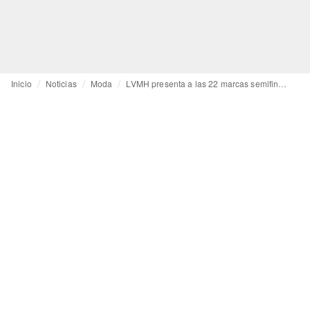
Inicio
Noticias
Moda
LVMH presenta a las 22 marcas semifinalistas al LVMH Prize 2023