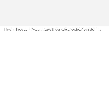
Inicio
Noticias
Moda
Lake Shoes sale a “explotar” su saber hacer y lanza “Odda”, su propia firma de calzado