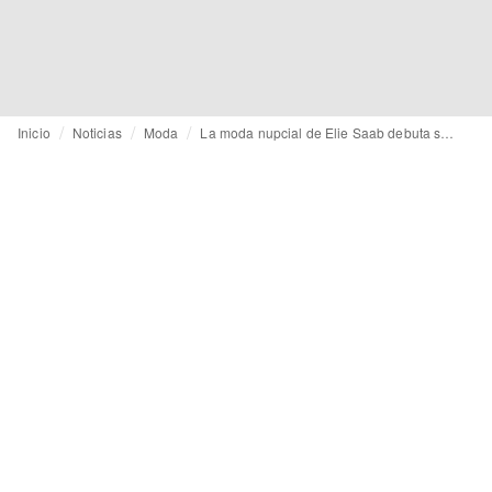
Inicio
Noticias
Moda
La moda nupcial de Elie Saab debuta sobre las pasarelas, desde Barcelona Bridal Fashion Week