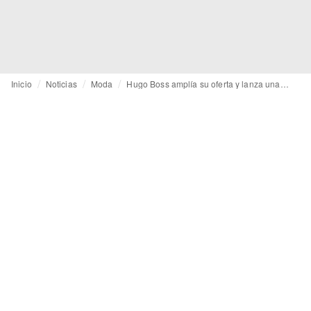
Inicio
Noticias
Moda
Hugo Boss amplía su oferta y lanza una nueva línea “Hugo Blue” con diseños unisex