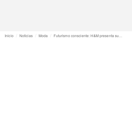
Inicio
Noticias
Moda
Futurismo consciente: H&M presenta su nueva colección Studio FW22