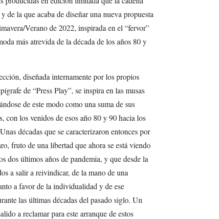
s producidas en edición limitada que la cadena
 y de la que acaba de diseñar una nueva propuesta
imavera/Verano de 2022, inspirada en el “fervor”
 moda más atrevida de la década de los años 80 y
lección, diseñada internamente por los propios
ígrafe de “Press Play”, se inspira en las musas
rándose de este modo como una suma de sus
s, con los venidos de esos año 80 y 90 hacia los
 Unas décadas que se caracterizaron entonces por
aro, fruto de una libertad que ahora se está viendo
s dos últimos años de pandemia, y que desde la
s a salir a reivindicar, de la mano de una
to a favor de la individualidad y de ese
rante las últimas décadas del pasado siglo. Un
lido a reclamar para este arranque de estos