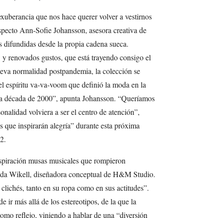
uberancia que nos hace querer volver a vestirnos
especto Ann-Sofie Johansson, asesora creativa de
 difundidas desde la propia cadena sueca.
 y renovados gustos, que está trayendo consigo el
ueva normalidad postpandemia, la colección se
l espíritu va-va-voom que definió la moda en la
 la década de 2000”, apunta Johansson. “Queríamos
nalidad volviera a ser el centro de atención”,
es que inspirarán alegría” durante esta próxima
2.
spiración musas musicales que rompieron
inda Wikell, diseñadora conceptual de H&M Studio.
lichés, tanto en su ropa como en sus actitudes”.
e ir más allá de los estereotipos, de la que la
omo reflejo, viniendo a hablar de una “diversión