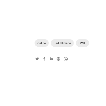
Celine
Hedi Slimane
LVMH