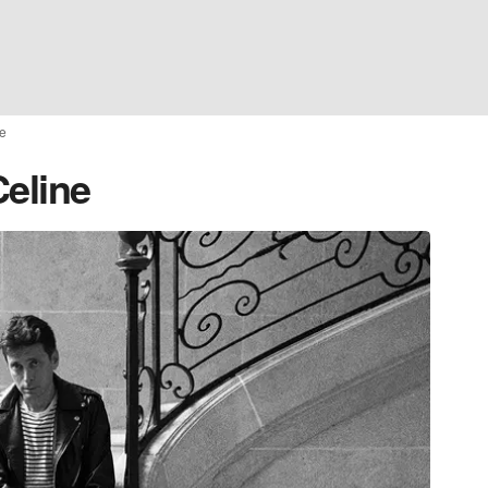
e
Celine