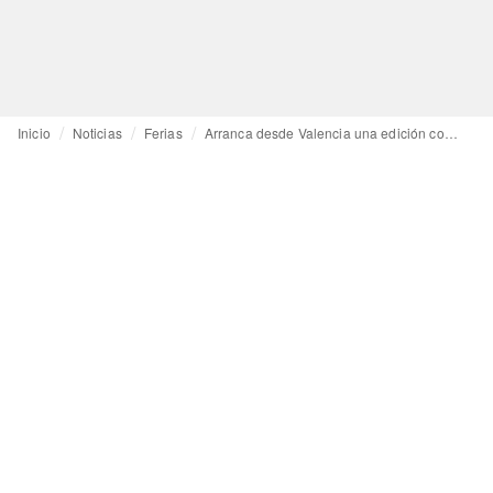
Inicio
Noticias
Ferias
Arranca desde Valencia una edición conjunta de FIMI y de Día Mágico by FIMI