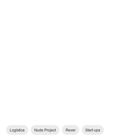
Logística
Nude Project
Rever
Start-ups