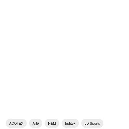
ACOTEX
Arte
H&M
Inditex
JD Sports