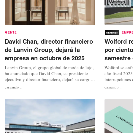
GENTE
EMPR
MEMBER
David Chan, director financiero
Wolford r
de Lanvin Group, dejará la
por ciento
empresa en octubre de 2025
semestre 
Lanvin Group, el grupo global de moda de lujo,
Wolford se enfr
ha anunciado que David Chan, su presidente
año fiscal 2025
ejecutivo y director financiero, dejará su cargo
interrupciones 
con efecto a partir del 27 de octubre de 2025
seis meses, la 
cargando...
cargando...
para buscar nuevas oportunidades profesionales.
austriaco dismi
Desde que se unió al Grupo en sus inicios, Chan
hasta los 33 m
ha sido fundamental para fortalecer la base
con el mismo pe
estratégica y...
desprende de un