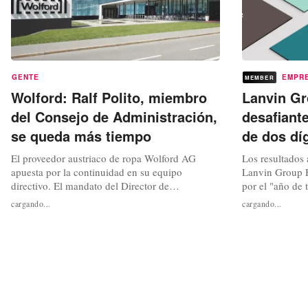
GENTE
EMPR
MEMBER
Wolford: Ralf Polito, miembro
Lanvin Gr
del Consejo de Administración,
desafiant
se queda más tiempo
de dos dí
El proveedor austriaco de ropa Wolford AG
Los resultados
apuesta por la continuidad en su equipo
Lanvin Group H
directivo. El mandato del Director de
por el "año de 
Operaciones (COO), Ralf Polito, se ha
reajustó estrat
cargando...
cargando...
prorrogado hasta el 31 de diciembre de 2025,
sus operaciones
según anunció el jueves en un comunicado ad
moda Lanvin y 
hoc la empresa, que pertenece al grupo de moda
Rossi, St. John
chino Lanvin Group. De este modo, Polito
dos dígitos en l
seguirá...