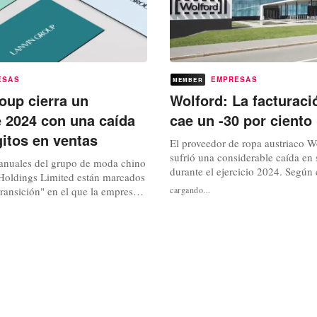
ESAS
EMPRESAS
MEMBER
oup cierra un
Wolford: La facturaci
e 2024 con una caída
cae un -30 por ciento
gitos en ventas
El proveedor de ropa austriaco 
sufrió una considerable caída en 
 anuales del grupo de moda chino
durante el ejercicio 2024. Según 
oldings Limited están marcados
preliminares aún no auditadas, la
transición" en el que la empresa
cargando...
2024 ascendió a 88 millones de e
égicamente su dirección creativa y
supone un descenso del -30 por c
. El propietario de la casa de
comparación con el año anterior, 
de las marcas Wolford, Sergio
empresa, perteneciente al grupo 
 y Caruso, registra una caída de
as...