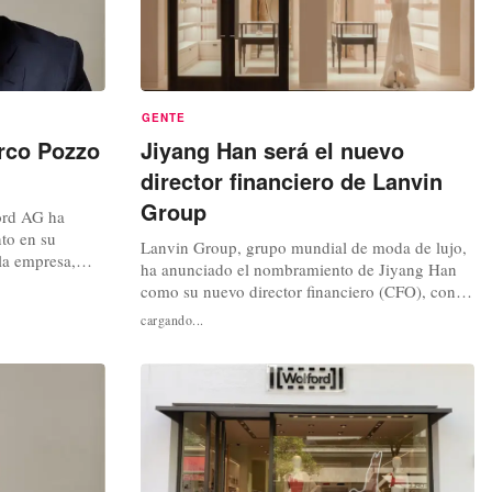
GENTE
rco Pozzo
Jiyang Han será el nuevo
director financiero de Lanvin
Group
ord AG ha
to en su
Lanvin Group, grupo mundial de moda de lujo,
 la empresa,
ha anunciado el nombramiento de Jiyang Han
chino Lanvin
como su nuevo director financiero (CFO), con
nsejo de
efecto a partir del uno de noviembre de 2025.
cargando...
rar a Marco
Sucederá a David Chan, cuya salida programada
ejo de
se anunció previamente y se hará efectiva el 27
r del uno de
de octubre de 2025. En este puesto clave, Han
supervisará todos los...