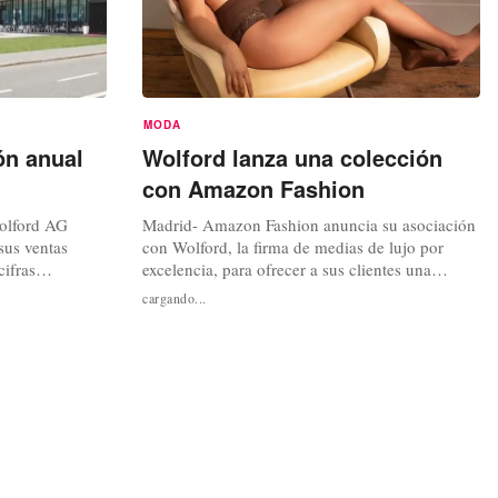
MODA
ón anual
Wolford lanza una colección
con Amazon Fashion
Wolford AG
Madrid- Amazon Fashion anuncia su asociación
sus ventas
con Wolford, la firma de medias de lujo por
cifras
excelencia, para ofrecer a sus clientes una
 facturación en
colección de medias multipack, disponibles
cargando...
uros, lo que
dentro de su marca de lencería Iris & Lilly. Dúo
iento en
ganador Los multipacks de Iris & Lilly by
declaró la
Wolford incluyen las medias “Twenties Fishnet
de moda...
Tights” en microred, con acabado...