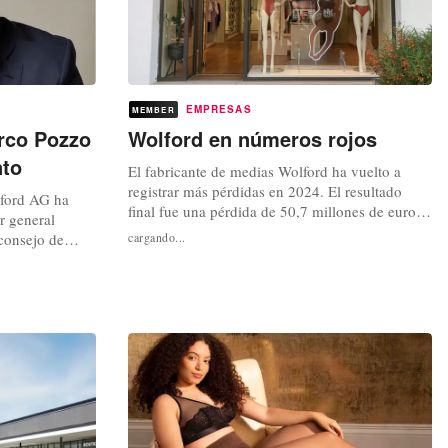
EMPRESAS
MEMBER
rco Pozzo
Wolford en números rojos
nto
El fabricante de medias Wolford ha vuelto a
registrar más pérdidas en 2024. El resultado
lford AG ha
final fue una pérdida de 50,7 millones de euros.
r general
El año anterior, Wolford pudo reducir el
 consejo de
cargando...
resultado negativo a 30,8 millones de euros.
ún anunció
"Una serie de acontecimientos inesperados y
 firma austriaca
vientos operativos en contra afectaron a nuestro
es años.
rendimiento, especialmente en...
 director
r...