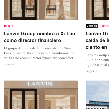
GENTE
EMPR
MEMBER
Lanvin Group nombra a Xi Luo
Lanvin Gr
como director financiero
caída de i
ciento en
El grupo de moda de lujo con sede en China,
Lanvin Group, ha anunciado el nombramiento
Lanvin Group re
de Xi Luo como director financiero, con efecto a
-17,6 por cien
partir del 1 de junio de 2026. En este cargo, Luo
cargando...
lujo de capita
gestionará las operaciones financieras de la
porfolio incluy
cargando...
compañía, incluyendo planificación y análisis
St. John, ha an
financiero, contabilidad, control de gestión,
no auditados co
tesorería, inversiones y...
completo de 202
periodo complic