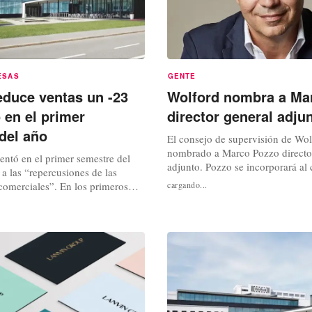
ESAS
GENTE
educe ventas un -23
Wolford nombra a Ma
 en el primer
director general adju
del año
El consejo de supervisión de Wo
nombrado a Marco Pozzo directo
entó en el primer semestre del
adjunto. Pozzo se incorporará al
 a las “repercusiones de las
administración el 7 de julio, seg
comerciales”. En los primeros
cargando...
Wolford el viernes. El cargo en la
facturación del proveedor de ropa
de moda tiene una duración de tr
nuyó en -10,1 millones de euros,
Wolford sigue buscando un nuevo
illones de euros, en comparación
general, después de que el anterio
riodo del año anterior, según se
...