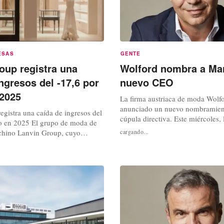
ESAS
GENTE
oup registra una
Wolford nombra a Ma
ngresos del -17,6 por
nuevo CEO
 2025
La firma austriaca de moda Wolf
anunciado un nuevo nombramien
gistra una caída de ingresos del
cúpula directiva. Este miércoles,
to en 2025 El grupo de moda de
perteneciente al grupo de moda 
l chino Lanvin Group, cuyo
cargando...
Group, ha comunicado que el co
e Lanvin, Wolford, Sergio Rossi y
administración ha decidido nomb
unciado sus ingresos preliminares
Pozzo CEO y presidente del cons
rrespondientes al ejercicio
administración con efecto a parti
5. Los resultados reflejan un
marzo....
ado para el...