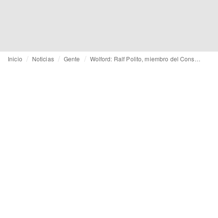
Inicio
Noticias
Gente
Wolford: Ralf Polito, miembro del Consejo de Administración, se queda más tiempo