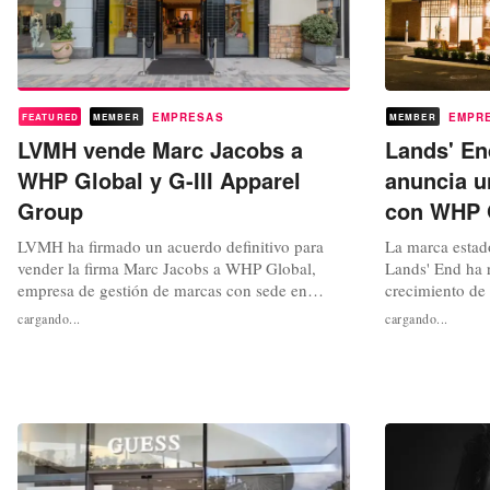
EMPRESAS
EMPR
FEATURED
MEMBER
MEMBER
LVMH vende Marc Jacobs a
Lands' En
WHP Global y G-III Apparel
anuncia u
Group
con WHP 
LVMH ha firmado un acuerdo definitivo para
La marca estad
vender la firma Marc Jacobs a WHP Global,
Lands' End ha r
empresa de gestión de marcas con sede en
crecimiento de 
Nueva York. Anunciada el 14 de mayo de 2026,
trimestre del ej
cargando...
cargando...
la operación pone fin a casi tres décadas de
alianza transfo
colaboración entre el gigante del lujo y el
de marcas WHP 
diseñador estadounidense. Como parte del
la creación de 
acuerdo, G-III Apparel Group se unirá a WHP...
gestionar la pro