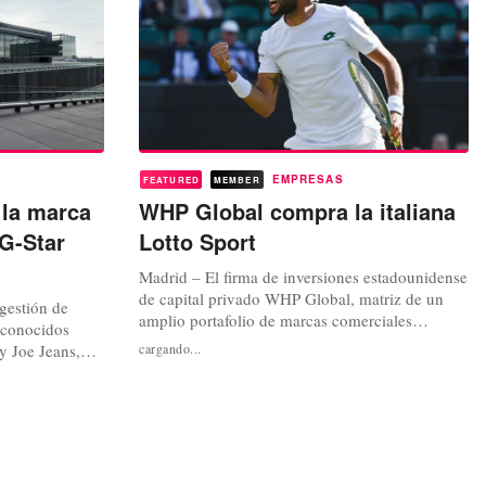
EMPRESAS
FEATURED
MEMBER
 la marca
WHP Global compra la italiana
G-Star
Lotto Sport
Madrid – El firma de inversiones estadounidense
de capital privado WHP Global, matriz de un
gestión de
amplio portafolio de marcas comerciales
econocidos
integrado por firmas de moda, como Anne Klein
y Joe Jeans,
cargando...
y Joseph Abboud, y por cadenas especializadas
 de una
en el sector infantil, como Toys “R” Us o Babies
tar RAW, una
“R” Us, acaba de anunciar la adquisición de la
 especializada
reconocida firma italiana...
e ha
ugador hábil