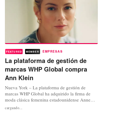
EMPRESAS
FEATURED
MEMBER
La plataforma de gestión de
marcas WHP Global compra
Ann Klein
Nueva York – La plataforma de gestión de
marcas WHP Global ha adquirido la firma de
moda clásica femenina estadounidense Anne
Klein, hasta ahora propiedad de Premier Brands
cargando...
Group. Se trata del primer activo para el grupo
de reciente creación. Por su parte, Ralph
Schipani, CEO de Premier Brands Group
Holdings, dijo en declaraciones recogidas por...