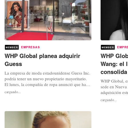
EMPRESAS
EMPR
MEMBER
MEMBER
WHP Global planea adquirir
WHP Globa
Guess
Wang: el 
consolida
La empresa de moda estadounidense Guess Inc.
podría tener un nuevo propietario mayoritario.
WHP Global, em
El lunes, la compañía de ropa anunció que había
sede en Nueva 
recibido una oferta de adquisición no vinculante
cargando...
adquisición est
del grupo estadounidense de gestión de marcas
propiedad intel
cargando...
WHP Global LLC. El interesado en la compra,
Wang, marcando
cuya cartera ya incluye marcas como Vera
expansión de s
Wang, G-Star y Lotto,...
Esta adquisició
enero de 2025, 