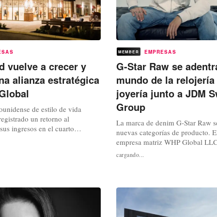
ESAS
EMPRESAS
MEMBER
d vuelve a crecer y
G-Star Raw se adentra
na alianza estratégica
mundo de la relojería 
Global
joyería junto a JDM 
Group
ounidense de estilo de vida
egistrado un retorno al
La marca de denim G-Star Raw s
sus ingresos en el cuarto
nuevas categorías de producto. El
ercicio fiscal 2025, junto con una
empresa matriz WHP Global LLC
rmadora con la firma de gestión
ha firmado un acuerdo de licenci
cargando...
Global. El acuerdo, que implica
y de alcance mundial con JDM S
una joint venture (JV) para
para los relojes y la joyería de la
piedad intelectual de...
La empresa suiza se encargará de 
producir y comercializar los...