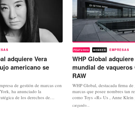
ESAS
EMPRESAS
FEATURED
MEMBER
l adquiere Vera
WHP Global adquiere
lujo americano se
mundial de vaqueros 
RAW
presa de gestión de marcas con
WHP Global, destacada firma de 
York, ha anunciado la
marcas que posee nombres tan r
ratégica de los derechos de
como Toys «R» Us , Anne Klein 
ectual (PI) de la marca Vera
acaba de anunciar la adquisición
cargando...
 un hito importante en la
participación mayoritaria en G-S
u portafolio de marcas premium.
popular firma de moda holandesa
n, prevista para completarse en
en los diseños de ropa denim qu
permitirá a Vera Wang acelerar...
demostrado durante años ser un j
de la...