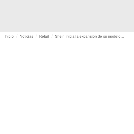
Inicio
Noticias
Retail
Shein inicia la expansión de su modelo de marketplace y lo lleva a Estados Unidos