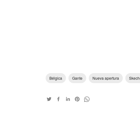
Bélgica
Gante
Nueva apertura
Skech