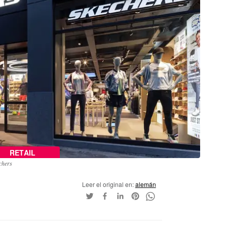
RETAIL
chers
Leer el original en:
alemán