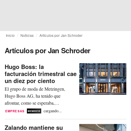
Inicio
Noticias
Artículos por Jan Schroder
Artículos por Jan Schroder
Hugo Boss: la
facturación trimestral cae
un diez por ciento
El grupo de moda de Metzingen,
Hugo Boss AG, ha tenido que
afrontar, como se esperaba,
importantes pérdidas en su facturación
cargando...
EMPRESAS
MEMBER
y beneficios durante el segundo
trimestre del ejercicio fiscal 2026. Sin
Zalando mantiene su
embargo, el CEO Daniel Grieder