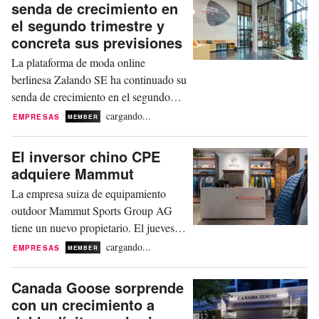
senda de crecimiento en
considera que la empresa, que
el segundo trimestre y
actualmente se enfrenta a una oferta de
concreta sus previsiones
adquisición por parte del minorista
La plataforma de moda online
británico...
berlinesa Zalando SE ha continuado su
senda de crecimiento en el segundo
trimestre del ejercicio 2026. Este
cargando...
EMPRESAS
MEMBER
martes, la compañía ha anunciado un
notable aumento de sus ingresos y un
El inversor chino CPE
incremento del beneficio operativo. Al
adquiere Mammut
mismo tiempo, la dirección se ha
La empresa suiza de equipamiento
mostrado algo más cauta de cara al
outdoor Mammut Sports Group AG
resto del año y ha concretado...
tiene un nuevo propietario. El jueves,
el especialista en deportes de montaña
cargando...
EMPRESAS
MEMBER
ha anunciado que la firma de inversión
china CPE ha firmado un acuerdo para
Canada Goose sorprende
la adquisición de Mammut a Jacobs
con un crecimiento a
Capital. CPE apoyará a Mammut “para