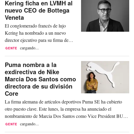
Kering ficha en LVMH al
puesto de Vice President E-
nuevo CEO de Bottega
Commerce. En este cargo, reportará
Veneta
directamente al Chief Commercial
El conglomerado francés de lujo
Officer (CCO), Matthias Bäumer, e...
Kering ha nombrado a un nuevo
director ejecutivo para su firma de
moda Bottega Veneta. Este miércoles,
cargando...
GENTE
el grupo ha anunciado la designación
de Romain Spitzer como CEO de la
Puma nombra a la
marca italiana, en sustitución de
exdirectiva de Nike
Bartolomeo Rongone, quien había
Marcia Dos Santos como
dejado la compañía a finales de marzo
directora de su división
y se había incorporado a Moncler
Core
como...
La firma alemana de artículos deportivos Puma SE ha cubierto
otro puesto clave. Este lunes, la empresa ha anunciado el
nombramiento de Marcia Dos Santos como Vice President BU
Core. Este nombramiento se produce tras una reforma estructural
cargando...
GENTE
en la que Puma había introducido equipos separados para las