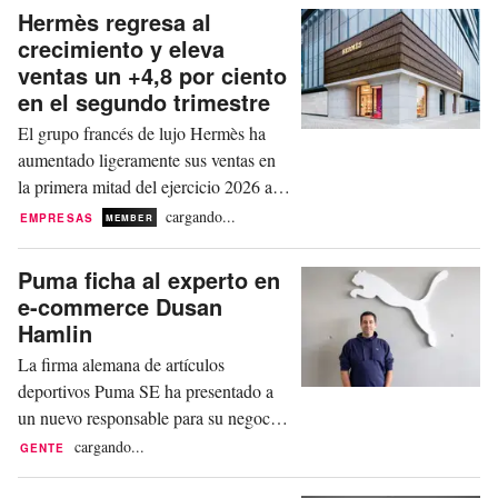
ingresos para el conjunto del año. En...
Hermès regresa al
crecimiento y eleva
ventas un +4,8 por ciento
en el segundo trimestre
El grupo francés de lujo Hermès ha
aumentado ligeramente sus ventas en
la primera mitad del ejercicio 2026 a
pesar de los efectos negativos de las
cargando...
EMPRESAS
MEMBER
divisas, superando las expectativas del
mercado. El beneficio se mantuvo
Puma ficha al experto en
prácticamente sin cambios en la
e-commerce Dusan
comparación interanual. Así se
Hamlin
desprende de las últimas cifras
La firma alemana de artículos
publicadas por la empresa este...
deportivos Puma SE ha presentado a
un nuevo responsable para su negocio
online. Este miércoles, la compañía ha
cargando...
GENTE
anunciado que Dusan Hamlin asume
con efecto inmediato el recién creado