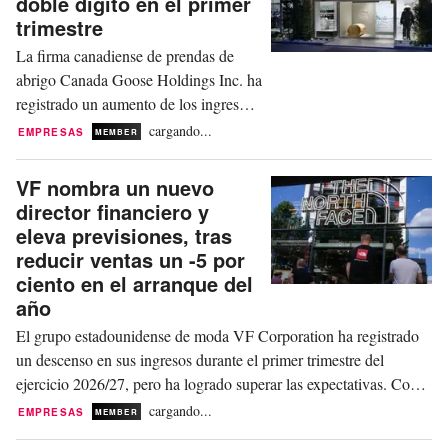
doble dígito en el primer
acelerar su crecimiento global,
trimestre
especialmente en Asia y...
La firma canadiense de prendas de
abrigo Canada Goose Holdings Inc. ha
registrado un aumento de los ingresos
de dos dígitos en el primer trimestre
cargando...
EMPRESAS
MEMBER
del ejercicio 2026/27, superando las
expectativas del mercado gracias,
VF nombra un nuevo
sobre todo, al fuerte crecimiento en
director financiero y
China. Las pérdidas del especialista en
eleva previsiones, tras
chaquetas de plumas con sede en
reducir ventas un -5 por
Toronto fueron...
ciento en el arranque del
año
El grupo estadounidense de moda VF Corporation ha registrado
un descenso en sus ingresos durante el primer trimestre del
ejercicio 2026/27, pero ha logrado superar las expectativas. Como
resultado, la empresa matriz de marcas como The North Face,
cargando...
EMPRESAS
MEMBER
Vans y Timberland ha elevado este miércoles su previsión de