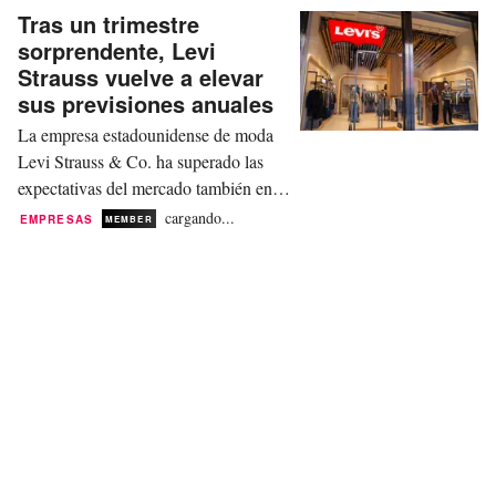
“Business Units” (BU) Sportstyle y Core. La...
Tras un trimestre
sorprendente, Levi
Strauss vuelve a elevar
sus previsiones anuales
La empresa estadounidense de moda
Levi Strauss & Co. ha superado las
expectativas del mercado también en el
segundo trimestre de su ejercicio fiscal
cargando...
EMPRESAS
MEMBER
2025/26. A la vista de estos resultados
inesperadamente sólidos, el
especialista en denim ha elevado de
nuevo sus previsiones anuales el
miércoles por la noche. En los tres
meses finalizados el 31...