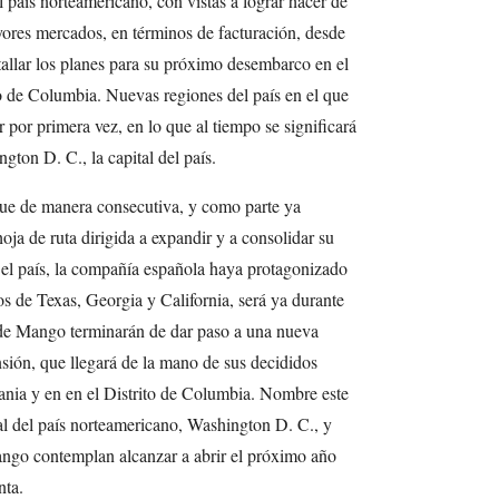
 país norteamericano, con vistas a lograr hacer de
ores mercados, en términos de facturación, desde
llar los planes para su próximo desembarco en el
to de Columbia. Nuevas regiones del país en el que
 por primera vez, en lo que al tiempo se significará
ton D. C., la capital del país.
ue de manera consecutiva, y como parte ya
ja de ruta dirigida a expandir y a consolidar su
 el país, la compañía española haya protagonizado
os de Texas, Georgia y California, será ya durante
de Mango terminarán de dar paso a una nueva
nsión, que llegará de la mano de sus decididos
ania y en en el Distrito de Columbia. Nombre este
tal del país norteamericano, Washington D. C., y
ango contemplan alcanzar a abrir el próximo año
nta.