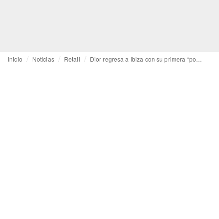
Inicio
Noticias
Retail
Dior regresa a Ibiza con su primera “pop-up” de la era Jonathan Anderson