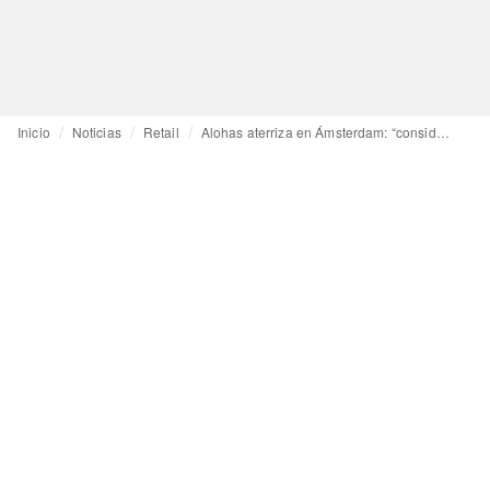
Inicio
Noticias
Retail
Alohas aterriza en Ámsterdam: “consideramos que es un mercado clave para seguir creciendo en el norte de Europa”