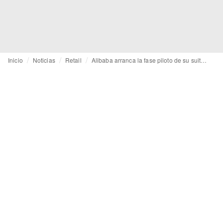
Inicio
Noticias
Retail
Alibaba arranca la fase piloto de su suite integral de servicios de IA “Aidge”