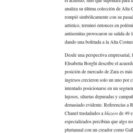
el acuerdo, sino qué supondrá para l
analiza su última colección de Alta
rompió simbólicamente con su pasado 
artístico, terminó entonces en polém
antisemitas provocaron su salida de 
dando una bofetada a la Alta Costura,
Desde una perspectiva empresarial, 
Elisabetta Borghi describe el acuerd
posición de mercado de Zara es más fr
ingresos crecieron solo un uno por c
intentado posicionarse en un segment
lujosos, siluetas depuradas y campañ
demasiado evidente. Referencias a 
Chanel trasladados a
blazers
de 49 e
especializados percibían que algo n
plurianual con un creador como Galli