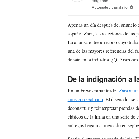
cargando...
Automated translation
i
Apenas un día después del anuncio d
español Zara, las reacciones de los 
La alianza entre un icono cuyo trab
una de las mayores referencias del fa
debate en la industria. ¿Qué razones
De la indignación a 
En un breve comunicado,
Zara anunc
años con Galliano
. El diseñador se 
deconstruir y reinterpretar prendas 
clásicos de la firma en una serie de
entregas llegará al mercado en sept
Según el experto en moda de lujo, 