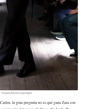
: ©Launchmetrics/spotlight
 Carlen, la gran pregunta no es qué gana Zara con