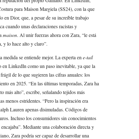
a reputación del propio Galliano. En LinkedIn,
 Costura para Maison Margiela (SS24), con la que
en Dior, que, a pesar de su increíble trabajo
ica cuando unas declaraciones racistas y
la
maison
. Al unir fuerzas ahora con Zara, “le está
 y lo hace alto y claro”.
la medida se entiende mejor. La experta en
e-tail
o en LinkedIn como un paso inevitable, ya que la
ágil de lo que sugieren las cifras anuales: los
iento en 2025. “En las últimas temporadas, Zara ha
o más alto”, escribe, señalando tejidos más
as menos estridentes. “Pero la inspiración era
Ralph Lauren apenas disimuladas. Códigos de
uros. Incluso los consumidores sin conocimientos
o encajaba”. Mediante una colaboración directa y
ano, Zara podría ser capaz de desarrollar una