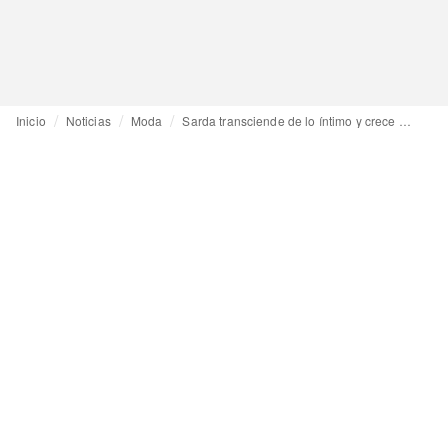
Inicio
Noticias
Moda
Sarda transciende de lo íntimo y crece en moda, con una nueva cápsula para Tomorrowland