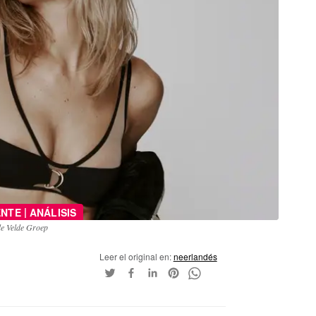
|
ENTE
ANÁLISIS
de Velde Groep
Leer el original en:
neerlandés