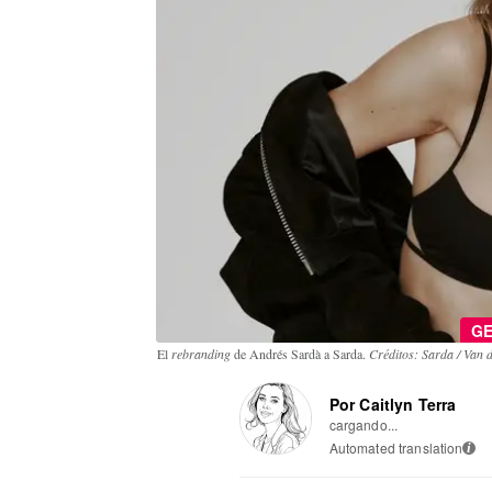
G
El
rebranding
de Andrés Sardà a Sarda.
Créditos: Sarda / Van 
Por Caitlyn Terra
cargando...
Automated translation
i