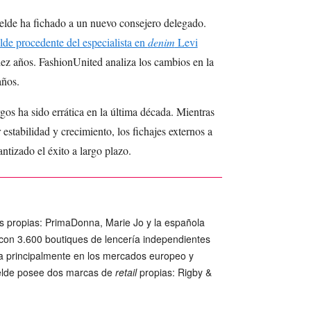
elde ha fichado a un nuevo consejero delegado.
e procedente del especialista en
denim
Levi
iez años. FashionUnited analiza los cambios en la
años.
rgos ha sido errática en la última década. Mientras
 estabilidad y crecimiento, los fichajes externos a
antizado el éxito a largo plazo.
s propias: PrimaDonna, Marie Jo y la española
 con 3.600 boutiques de lencería independientes
ra principalmente en los mercados europeo y
elde posee dos marcas de
retail
propias: Rigby &