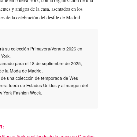
parte en Nueva York, con la organización de una
ientes y amigos de la casa, asentados en los
es de la celebración del desfile de Madrid.
ará su colección Primavera/Verano 2026 en
 York.
gramado para el 18 de septiembre de 2025,
de la Moda de Madrid.
le de una colección de temporada de Wes
rera fuera de Estados Unidos y al margen del
New York Fashion Week.
R:
en Nueva York desfilando de la mano de Carolina