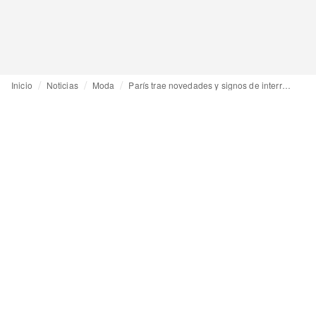
Inicio
Noticias
Moda
París trae novedades y signos de interrogación a la ropa masculina de otoño 2023