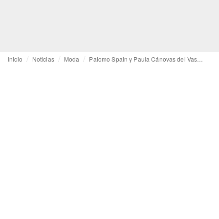
Inicio
Noticias
Moda
Palomo Spain y Paula Cánovas del Vas se caen de la competición por el LVMH Prize 2022