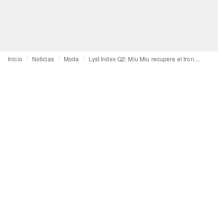
Inicio
Noticias
Moda
Lyst Index Q2: Miu Miu recupera el trono y el calzado domina el deseo global