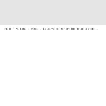
Inicio
Noticias
Moda
Louis Vuitton rendirá homenaje a Virgil Abloh con un desfile en Miami