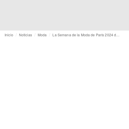
Inicio
Noticias
Moda
La Semana de la Moda de París 2024 destaca por su creatividad y deja atrás la oscuridad