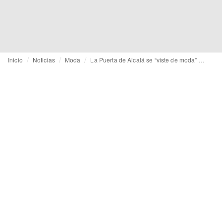
Inicio
Noticias
Moda
La Puerta de Alcalá se “viste de moda” en el arranque de la Semana de la Moda de Madrid